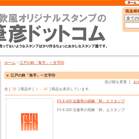
ホーム
>
江戸の粋「角字」一文字印
江戸の粋「角字」一文字印
並び順を変更
[
お
全 [
20
] 商品中 [
1
-
10
] 商品を表示しています。
FS-E-020 法蓮草の胡麻「和」えスタンプ
FS-E-020 法蓮草の胡麻「和」えスタンプ