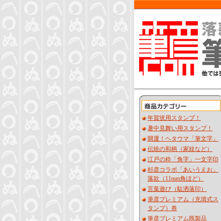
年賀状用スタンプ！
暑中見舞い用スタンプ！
開運！ヘタウマ「筆文字」
伝統の和柄（家紋など）
江戸の粋「角字」一文字印
杉彦コラボ「あいうえお」
落款（11mm角ほど）
言葉遊び（駄洒落印）
筆彦プレミアム（充填式ス
タンプ）券
筆彦プレミアム既製品