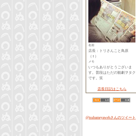
名前
店長：トリさんこと鳥原
（♀）
メモ
いつもありがとうございま
す。普段はただの観劇ヲタク
です。笑
店長日記はこちら
@tsubameyawebさんのツイート