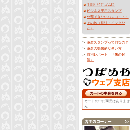
手彫り特注ゴム印
ビジネス実用スタンプ
分類できないハンコ・・・
その他（別注・インクな
ど）
筆彦スタンプって何なの？
筆彦の効果的な使い方
特別レポート 「朱の起
源」
カートの中に商品はありませ
ん