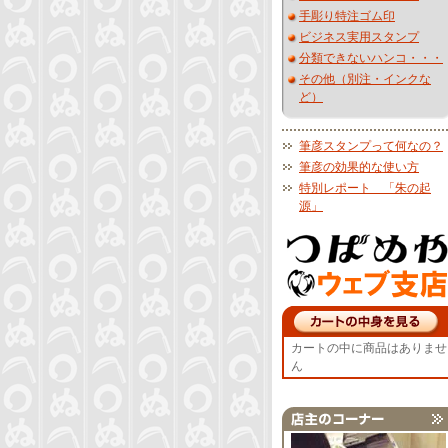
手彫り特注ゴム印
ビジネス実用スタンプ
分類できないハンコ・・・
その他（別注・インクな
ど）
筆彦スタンプって何なの？
筆彦の効果的な使い方
特別レポート 「朱の起
源」
カートの中に商品はありませ
ん