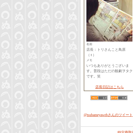
名前
店長：トリさんこと鳥原
（♀）
メモ
いつもありがとうございま
す。普段はただの観劇ヲタク
です。笑
店長日記はこちら
@tsubameyawebさんのツイート
特定商取