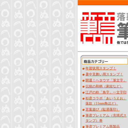
年賀状用スタンプ！
暑中見舞い用スタンプ！
開運！ヘタウマ「筆文字」
伝統の和柄（家紋など）
江戸の粋「角字」一文字印
杉彦コラボ「あいうえお」
落款（11mm角ほど）
言葉遊び（駄洒落印）
筆彦プレミアム（充填式ス
タンプ）券
筆彦プレミアム既製品